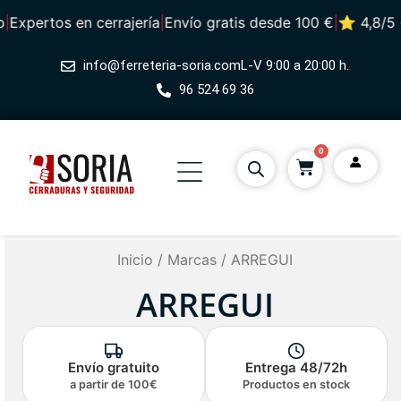
|
Expertos en cerrajería
|
Envío gratis desde 100 €
|
⭐ 4,8/5 ·
info@ferreteria-soria.com
L-V 9:00 a 20:00 h.
96 524 69 36
0
Inicio
/
Marcas
/ ARREGUI
ARREGUI
Envío gratuito
Entrega 48/72h
a partir de 100€
Productos en stock