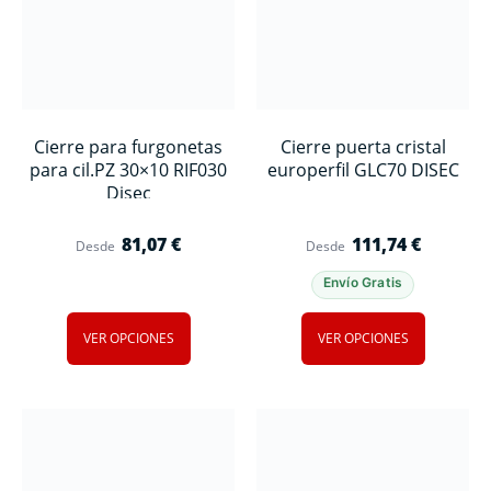
Cierre para furgonetas
Cierre puerta cristal
para cil.PZ 30×10 RIF030
europerfil GLC70 DISEC
Disec
81,07
€
111,74
€
Desde
Desde
Envío Gratis
VER OPCIONES
VER OPCIONES