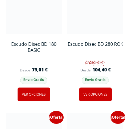
Escudo Disec BD 180
Escudo Disec BD 280 ROK
BASIC
Valorado
con
5
de 5
79,01
€
104,40
€
en base a
Desde
Desde
1
valoración
de un
Envío Gratis
Envío Gratis
cliente
VER OPCIONES
VER OPCIONES
¡Oferta!
¡Oferta!