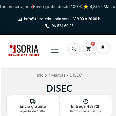
en cerrajería
|
Envío gratis desde 100 €
|
⭐ 4,8/5 · Más de 49
info@ferreteria-soria.com
L-V 9:00 a 20:00 h.
96 524 69 36
0
Inicio
/
Marcas
/ DISEC
DISEC
Envío gratuito
Entrega 48/72h
a partir de 100€
Productos en stock