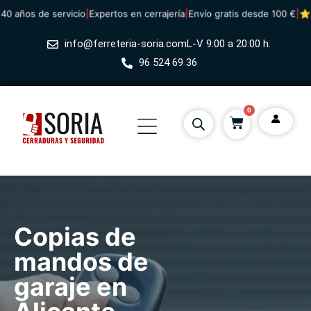
ños de servicio
|
Expertos en cerrajería
|
Envío gratis desde 100 €
|
⭐ 4,8/
info@ferreteria-soria.com
L-V 9:00 a 20:00 h.
96 524 69 36
0
Copias de
mandos de
garaje en