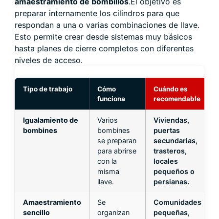
amaestramiento de bombillos
.El objetivo es
preparar internamente los cilindros para que
respondan a una o varias combinaciones de llave.
Esto permite crear desde sistemas muy básicos
hasta planes de cierre completos con diferentes
niveles de acceso.
Tipo de trabajo
Cómo
Cuándo es
funciona
recomendable
Igualamiento de
Varios
Viviendas,
bombines
bombines
puertas
se preparan
secundarias,
para abrirse
trasteros,
con la
locales
misma
pequeños o
llave.
persianas.
Amaestramiento
Se
Comunidades
sencillo
organizan
pequeñas,