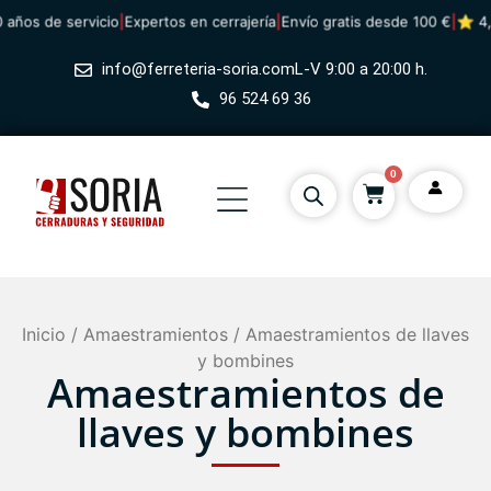
 de servicio
|
Expertos en cerrajería
|
Envío gratis desde 100 €
|
⭐ 4,8/5 ·
info@ferreteria-soria.com
L-V 9:00 a 20:00 h.
96 524 69 36
0
Inicio
/
Amaestramientos
/ Amaestramientos de llaves
y bombines
Amaestramientos de
llaves y bombines