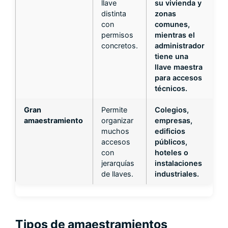
llave
su vivienda y
distinta
zonas
con
comunes,
permisos
mientras el
concretos.
administrador
tiene una
llave maestra
para accesos
técnicos.
Gran
Permite
Colegios,
amaestramiento
organizar
empresas,
muchos
edificios
accesos
públicos,
con
hoteles o
jerarquías
instalaciones
de llaves.
industriales.
Tipos de amaestramientos