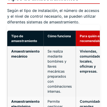
Según el tipo de instalación, el número de accesos
y el nivel de control necesario, se pueden utilizar
diferentes sistemas de amaestramiento.
Tipo de
Cómo funciona
Para quién es
amaestramiento
recomendable
Amaestramiento
Se realiza
Viviendas,
mecánico
mediante
comunidades,
bombines y
locales,
llaves
oficinas y
mecánicas
empresas.
preparados
con
combinaciones
internas.
Amaestramiento
Permite
Comunidades
electrónico
gestionar
grandes,