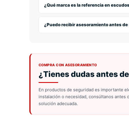
cerradura. Para puertas acorazadas o si hay
¿Qué marca es la referencia en escudo
DISEC es la marca de referencia en España 
para trabajar en conjunto con cilindros de al
¿Puedo recibir asesoramiento antes de 
Sí. En Ferretería Soria te ayudamos a elegir 
modelo compatible.
COMPRA CON ASESORAMIENTO
¿Tienes dudas antes de
En productos de seguridad es importante ele
instalación o necesidad, consúltanos antes 
solución adecuada.