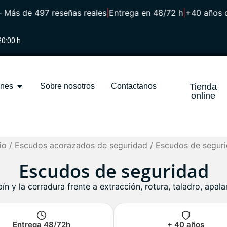
ás de 497 reseñas reales
|
Entrega en 48/72 h
|
+40 años de 
20:00 h.
ones
Sobre nosotros
Contactanos
Tienda
online
io
/
Escudos acorazados de seguridad
/ Escudos de segur
Escudos de seguridad
n y la cerradura frente a extracción, rotura, taladro, apal
Entrega 48/72h
+ 40 años