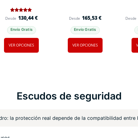
1
Valorado
130,44
€
165,53
€
Desde
Desde
Desde
con
5
de 5 en
Envío Gratis
Envío Gratis
base a
valoración
de un
cliente
VER OPCIONES
VER OPCIONES
Escudos de seguridad
dro: la protección real depende de la compatibilidad entre
usos.