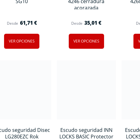
SG10
4246 cerradura
426
acorazada
61,71
€
35,01
€
Desde
Desde
D
VER OPCIONES
VER OPCIONES
cudo seguridad Disec
Escudo seguridad INN
Escud
LG280EZC Rok
LOCKS BASIC Protector
LOCKS