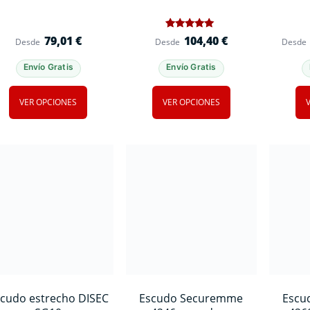
1
Valorado
79,01
€
104,40
€
Desde
Desde
Desde
con
5
de 5 en
Envío Gratis
Envío Gratis
base a
valoración
de un
cliente
VER OPCIONES
VER OPCIONES
cudo estrecho DISEC
Escudo Securemme
Escu