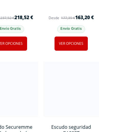
218,52
€
163,20
€
237,52
€
Desde
177,39
€
Envío Gratis
Envío Gratis
VER OPCIONES
VER OPCIONES
do Securemme
Escudo seguridad