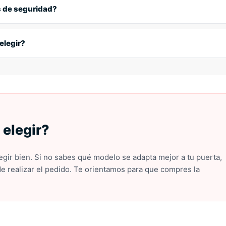
 duda con la medida del bombín, es mejor contar con un profesional.
s de seguridad?
para escudos de seguridad, tanto acorazados como magnéticos. Sus 
ta seguridad, ofreciendo protección real frente a los métodos de rob
elegir?
el escudo adecuado para tu cerradura, cilindro y tipo de puerta. Enví
 elegir?
gir bien. Si no sabes qué modelo se adapta mejor a tu puerta,
de realizar el pedido. Te orientamos para que compres la