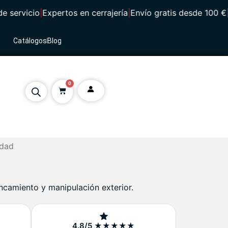
servicio
|
Expertos en cerrajería
|
Envío gratis desde 100 €
|
⭐ 
Catálogos
Blog
0
idad
ancamiento y manipulación exterior.
4.8/5 ★★★★★