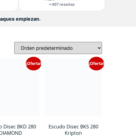
+497 reseñas
ataques empiezan.
¡Oferta!
¡Oferta!
o Disec BKD 280
Escudo Disec BKS 280
DIAMOND
Kripton