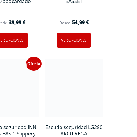
0 abocardado
BASSET
39,99
€
54,99
€
esde
Desde
VER OPCIONES
VER OPCIONES
¡Oferta!
o seguridad INN
Escudo seguridad LG280
 BASIC Slippery
ARCU VEGA