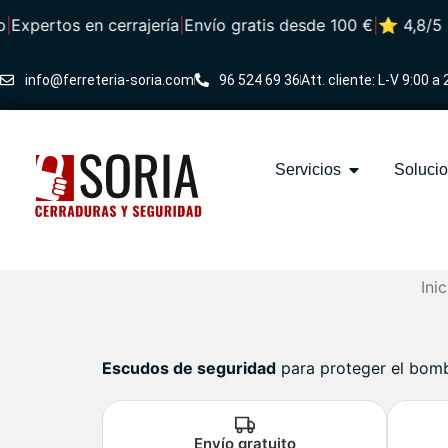
xpertos en cerrajería
|
Envío gratis desde 100 €
|
⭐ 4,8/5 · M
info@ferreteria-soria.com
96 524 69 36
Att. cliente: L-V 9:00 a 
Servicios
Soluci
Inic
Escudos de seguridad
para proteger el bombí
Envío gratuito