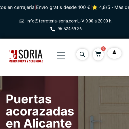
n cerrajería
|
Envío gratis desde 100 €
|
⭐ 4,8/5 · Más de 497
info@ferreteria-soria.com
L-V 9:00 a 20:00 h.
96 524 69 36
0
Puertas
acorazadas
en Alicante