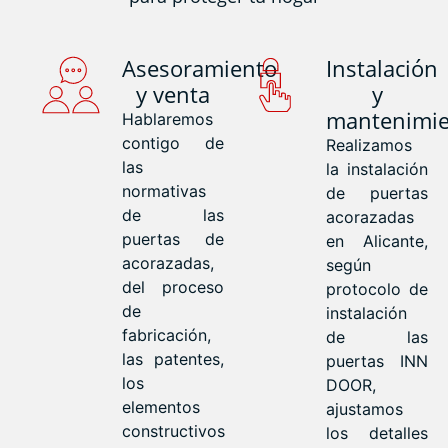
Asesoramiento
Instalación
y venta
y
mantenimi
Hablaremos
contigo de
Realizamos
las
la instalación
normativas
de puertas
de las
acorazadas
puertas de
en Alicante,
acorazadas,
según
del proceso
protocolo de
de
instalación
fabricación,
de las
las patentes,
puertas INN
los
DOOR,
elementos
ajustamos
constructivos
los detalles