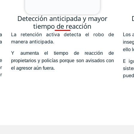
Detección anticipada y mayor
tiempo de reacción
a
La retención activa detecta el robo de
Los a
a
manera anticipada.
inseg
ello 
Y a
umenta el tiempo de reacción de
e
propietarios y policías porque son avisados con
E ig
r
sist
el agresor aún fuera.
r
pued