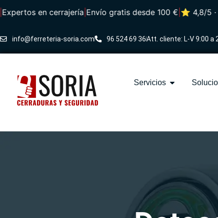
ertos en cerrajería
|
Envío gratis desde 100 €
|
⭐ 4,8/5 · Más
info@ferreteria-soria.com
96 524 69 36
Att. cliente: L-V 9:00 a 
Servicios
Soluci