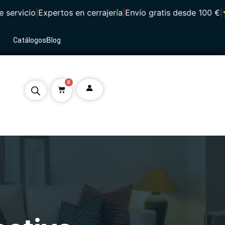
rvicio
|
Expertos en cerrajería
|
Envío gratis desde 100 €
|
⭐ 4,
Catálogos
Blog
0