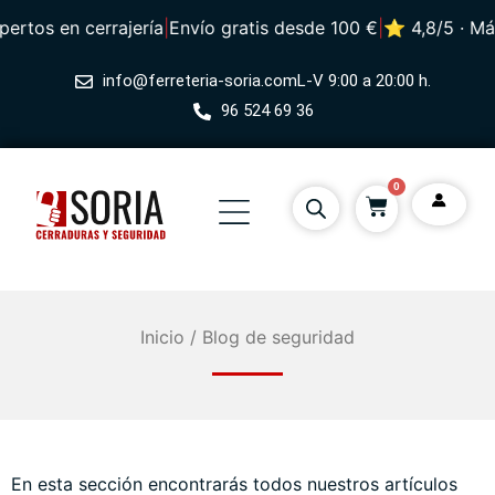
tos en cerrajería
|
Envío gratis desde 100 €
|
⭐ 4,8/5 · Más 
info@ferreteria-soria.com
L-V 9:00 a 20:00 h.
96 524 69 36
0
Inicio
/ Blog de seguridad
En esta sección encontrarás todos nuestros artículos