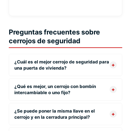
Preguntas frecuentes sobre
cerrojos de seguridad
¿Cuál es el mejor cerrojo de seguridad para
+
una puerta de vivienda?
El mejor cerrojo de seguridad para una vivienda es
el que resulta compatible con tu puerta y permite un
¿Qué es mejor, un cerrojo con bombín
+
intercambiable o uno fijo?
nivel de protección real. Lo más recomendable es
optar por modelos robustos, con posibilidad de
En general, un cerrojo con bombín intercambiable
trabajar con bombines de alta seguridad y con
es más recomendable porque te permite sustituir
¿Se puede poner la misma llave en el
+
componentes intercambiables para poder mejorar
cerrojo y en la cerradura principal?
solo el cilindro si pierdes las llaves, si quieres
el sistema en el futuro.
mejorar la seguridad o si necesitas adaptar el
Sí, en muchos casos es posible configurar el