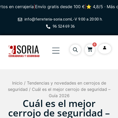
en cerrajería
|
Envío gratis desde 100 €
|
⭐ 4,8/5 · Más de 49
info@ferreteria-soria.com
L-V 9:00 a 20:00 h.
96 524 69 36
0
Inicio
/
Tendencias y novedades en cerrojos de
seguridad
/ Cuál es el mejor cerrojo de seguridad –
Guía 2026
Cuál es el mejor
cerrojo de seguridad –