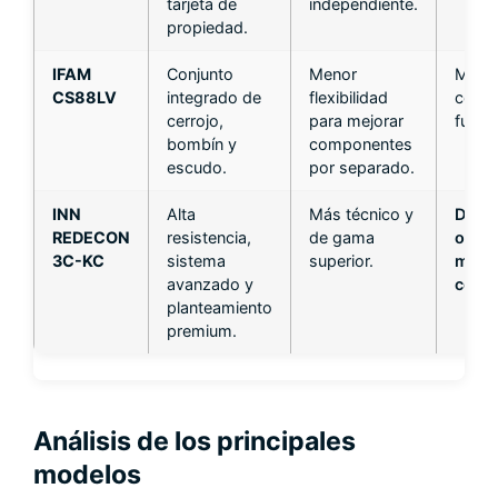
tarjeta de
independiente.
propiedad.
IFAM
Conjunto
Menor
Más
CS88LV
integrado de
flexibilidad
cerra
cerrojo,
para mejorar
futuro
bombín y
componentes
escudo.
por separado.
INN
Alta
Más técnico y
De la
REDECON
resistencia,
de gama
opci
3C-KC
sistema
superior.
más
avanzado y
compl
planteamiento
premium.
Análisis de los principales
modelos