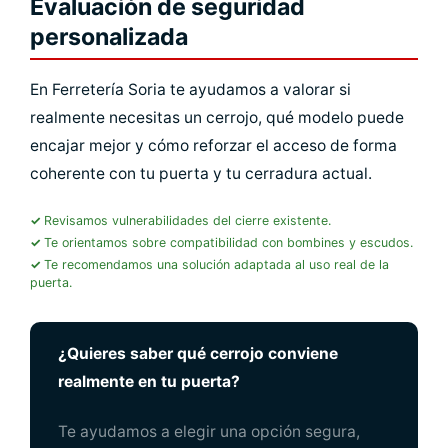
Evaluación de seguridad
principal, una segunda residencia, un trastero o un
personalizada
acceso especialmente expuesto. Aun así, antes
conviene comprobar si el cierre principal ya
presenta puntos débiles que deban resolverse
En Ferretería Soria te ayudamos a valorar si
primero.
realmente necesitas un cerrojo, qué modelo puede
encajar mejor y cómo reforzar el acceso de forma
coherente con tu puerta y tu cerradura actual.
Revisamos vulnerabilidades del cierre existente.
Te orientamos sobre compatibilidad con bombines y escudos.
Te recomendamos una solución adaptada al uso real de la
puerta.
¿Quieres saber qué cerrojo conviene
realmente en tu puerta?
Te ayudamos a elegir una opción segura,