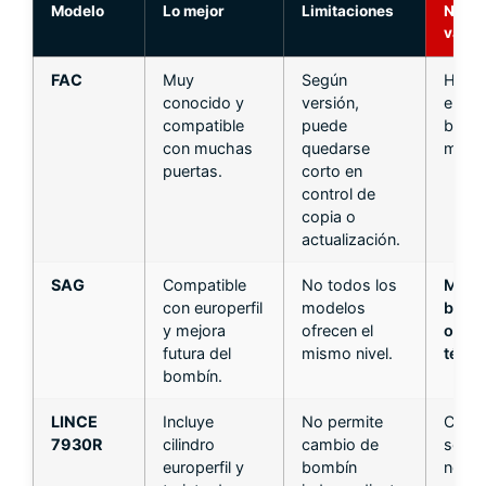
Modelo
Lo mejor
Limitaciones
Nuest
valor
FAC
Muy
Según
Hay 
conocido y
versión,
elegi
compatible
puede
bien e
con muchas
quedarse
mode
puertas.
corto en
control de
copia o
actualización.
SAG
Compatible
No todos los
Muy
con europerfil
modelos
buen
y mejora
ofrecen el
opci
futura del
mismo nivel.
técni
bombín.
LINCE
Incluye
No permite
Corre
7930R
cilindro
cambio de
segú
europerfil y
bombín
neces