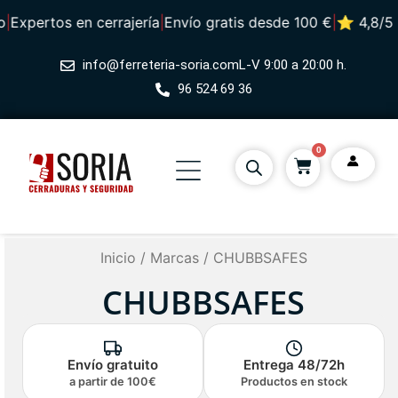
o
|
Expertos en cerrajería
|
Envío gratis desde 100 €
|
⭐ 4,8/5 ·
info@ferreteria-soria.com
L-V 9:00 a 20:00 h.
96 524 69 36
0
Inicio
/
Marcas
/ CHUBBSAFES
CHUBBSAFES
Envío gratuito
Entrega 48/72h
a partir de 100€
Productos en stock