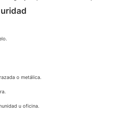
guridad
lo.
razada o metálica.
ra.
munidad u oficina.