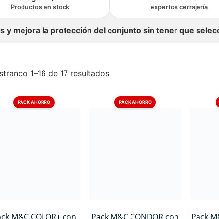
Productos en stock
expertos cerrajería
es y mejora la protección del conjunto sin tener que sele
trando 1–16 de 17 resultados
PACK AHORRO
PACK AHORRO
ack M&C COLOR+ con
Pack M&C CONDOR con
Pack M