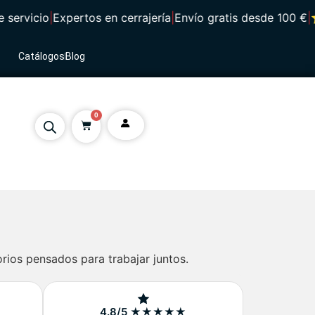
rvicio
|
Expertos en cerrajería
|
Envío gratis desde 100 €
|
⭐ 4,
Catálogos
Blog
0
ios pensados para trabajar juntos.
4.8/5 ★★★★★