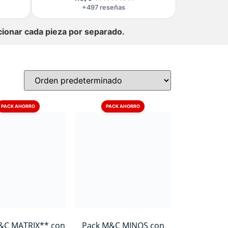
+497 reseñas
ccionar cada pieza por separado.
PACK AHORRO
PACK AHORRO
&C MATRIX** con
Pack M&C MINOS con