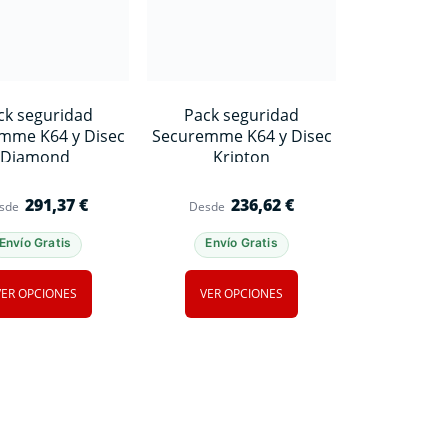
ck seguridad
Pack seguridad
mme K64 y Disec
Securemme K64 y Disec
Diamond
Kripton
291,37
€
236,62
€
sde
Desde
Envío Gratis
Envío Gratis
VER OPCIONES
VER OPCIONES