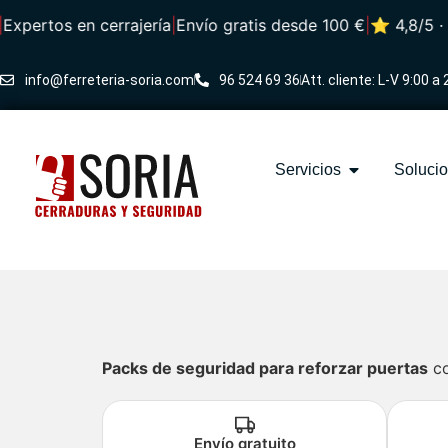
ertos en cerrajería
|
Envío gratis desde 100 €
|
⭐ 4,8/5 · Más
info@ferreteria-soria.com
96 524 69 36
Att. cliente: L-V 9:00 a 
Servicios
Soluci
Packs de seguridad para reforzar puertas
co
Envío gratuito