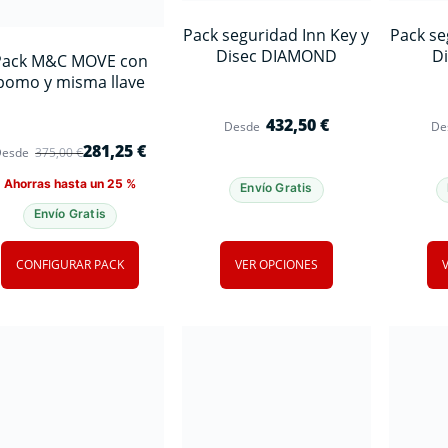
Pack seguridad Inn Key y
Pack se
Disec DIAMOND
Di
Pack M&C MOVE con
pomo y misma llave
432,50
€
Desde
De
281,25
€
Desde
375,00
€
Ahorras hasta un 25 %
Envío Gratis
Envío Gratis
CONFIGURAR PACK
VER OPCIONES