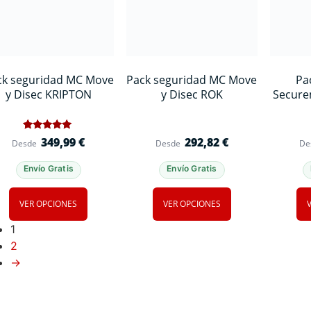
ck seguridad MC Move
Pack seguridad MC Move
Pa
y Disec KRIPTON
y Disec ROK
Secure
1
Valorado
349,99
€
292,82
€
Desde
Desde
De
con
5
de 5 en
Envío Gratis
Envío Gratis
base a
valoración
de un
cliente
VER OPCIONES
VER OPCIONES
1
2
→