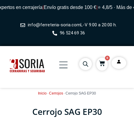
ertos en cerrajería
|
Envío gratis desde 100 €
|
⭐ 4,8/5 · Más de 4
info@ferreteria-soria.com
L-V 9:00 a 20:00 h.
96 524 69 36
0
Inicio
-
Cerrojos
-
Cerrojo SAG EP30
Cerrojo SAG EP30