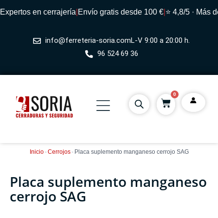
xpertos en cerrajería
|
Envío gratis desde 100 €
|
⭐ 4,8/5 · Más de
info@ferreteria-soria.com
L-V 9:00 a 20:00 h.
96 524 69 36
0
Inicio
-
Cerrojos
-
Placa suplemento manganeso cerrojo SAG
Placa suplemento manganeso
cerrojo SAG